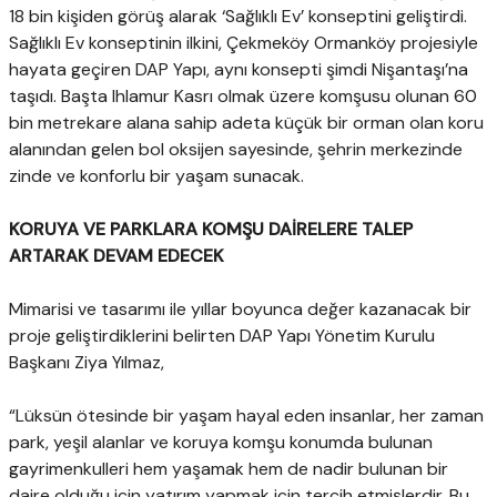
18 bin kişiden görüş alarak ‘Sağlıklı Ev’ konseptini geliştirdi.
Sağlıklı Ev konseptinin ilkini, Çekmeköy Ormanköy projesiyle
hayata geçiren DAP Yapı, aynı konsepti şimdi Nişantaşı’na
taşıdı. Başta Ihlamur Kasrı olmak üzere komşusu olunan 60
bin metrekare alana sahip adeta küçük bir orman olan koru
alanından gelen bol oksijen sayesinde, şehrin merkezinde
zinde ve konforlu bir yaşam sunacak.
KORUYA VE PARKLARA KOMŞU DAİRELERE TALEP
ARTARAK DEVAM EDECEK
Mimarisi ve tasarımı ile yıllar boyunca değer kazanacak bir
proje geliştirdiklerini belirten DAP Yapı Yönetim Kurulu
Başkanı Ziya Yılmaz,
“Lüksün ötesinde bir yaşam hayal eden insanlar, her zaman
park, yeşil alanlar ve koruya komşu konumda bulunan
gayrimenkulleri hem yaşamak hem de nadir bulunan bir
daire olduğu için yatırım yapmak için tercih etmişlerdir. Bu