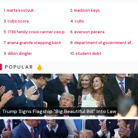
1.
marta kostyuk
2.
madison keys
3.
cubs score
4.
cubs
5.
1736 family crisis center ceo pay
6.
everson pereira
7.
ariana grande stepping back
8.
department of government efficiency
9.
dillon dingler
10.
student debt
POPULAR
Trump Signs Flagship "Big Beautiful Bill" Into Law