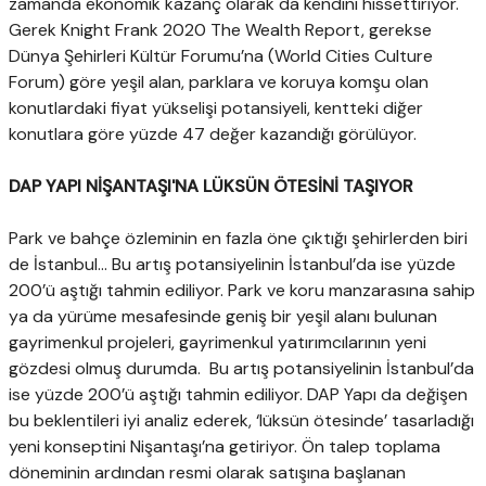
zamanda ekonomik kazanç olarak da kendini hissettiriyor.
Gerek Knight Frank 2020 The Wealth Report, gerekse
Dünya Şehirleri Kültür Forumu’na (World Cities Culture
Forum) göre yeşil alan, parklara ve koruya komşu olan
konutlardaki fiyat yükselişi potansiyeli, kentteki diğer
konutlara göre yüzde 47 değer kazandığı görülüyor.
DAP YAPI NİŞANTAŞI'NA LÜKSÜN ÖTESİNİ TAŞIYOR
Park ve bahçe özleminin en fazla öne çıktığı şehirlerden biri
de İstanbul… Bu artış potansiyelinin İstanbul’da ise yüzde
200’ü aştığı tahmin ediliyor. Park ve koru manzarasına sahip
ya da yürüme mesafesinde geniş bir yeşil alanı bulunan
gayrimenkul projeleri, gayrimenkul yatırımcılarının yeni
gözdesi olmuş durumda. Bu artış potansiyelinin İstanbul’da
ise yüzde 200’ü aştığı tahmin ediliyor. DAP Yapı da değişen
bu beklentileri iyi analiz ederek, ‘lüksün ötesinde’ tasarladığı
yeni konseptini Nişantaşı’na getiriyor. Ön talep toplama
döneminin ardından resmi olarak satışına başlanan