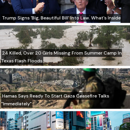
Trump Signs 'Big, Beautiful Bill' Into Law. What's Inside
24 Killed, Over 20 Girls Missing From Summer Camp In
Texas Flash Floods
Hamas Says Ready To Start Gaza Ceasefire Talks
"Immediately"