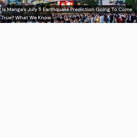
Is Manga's July 5 Earthquake Prediction Going To Come
True? What We Know