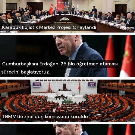
Karabük Lojistik Merkez Projesi Onaylandı
Cumhurbaşkanı Erdoğan: 25 bin öğretmen ataması
sürecini başlatıyoruz
TBMM'de zirai don komisyonu kuruldu