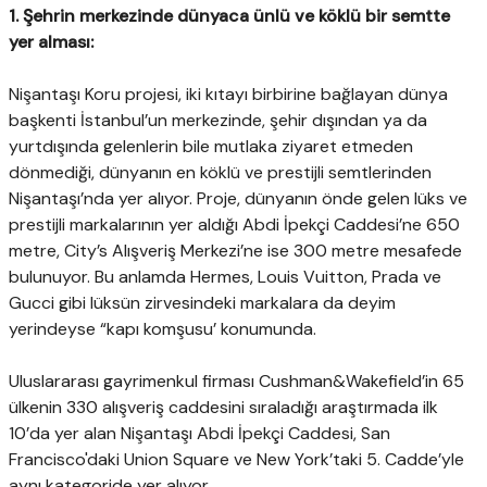
1. Şehrin merkezinde dünyaca ünlü ve köklü bir semtte
yer alması:
Nişantaşı Koru projesi, iki kıtayı birbirine bağlayan dünya
başkenti İstanbul’un merkezinde, şehir dışından ya da
yurtdışında gelenlerin bile mutlaka ziyaret etmeden
dönmediği, dünyanın en köklü ve prestijli semtlerinden
Nişantaşı’nda yer alıyor. Proje, dünyanın önde gelen lüks ve
prestijli markalarının yer aldığı Abdi İpekçi Caddesi’ne 650
metre, City’s Alışveriş Merkezi’ne ise 300 metre mesafede
bulunuyor. Bu anlamda Hermes, Louis Vuitton, Prada ve
Gucci gibi lüksün zirvesindeki markalara da deyim
yerindeyse “kapı komşusu’ konumunda.
Uluslararası gayrimenkul firması Cushman&Wakefield’in 65
ülkenin 330 alışveriş caddesini sıraladığı araştırmada ilk
10’da yer alan Nişantaşı Abdi İpekçi Caddesi, San
Francisco'daki Union Square ve New York’taki 5. Cadde’yle
aynı kategoride yer alıyor.