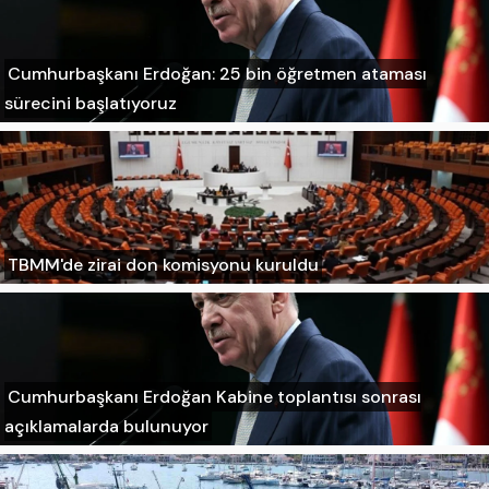
Cumhurbaşkanı Erdoğan: 25 bin öğretmen ataması
sürecini başlatıyoruz
TBMM'de zirai don komisyonu kuruldu
Cumhurbaşkanı Erdoğan Kabine toplantısı sonrası
açıklamalarda bulunuyor