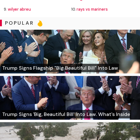
9.
wilyer abreu
10.
rays vs mariners
POPULAR
Trump Signs Flagship "Big Beautiful Bill" Into Law
Trump Signs 'Big, Beautiful Bill' Into Law. What's Inside