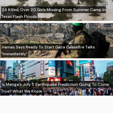
24 Killed, Over 20 Girls Missing From Summer Camp In
Texas Flash Floods
Hamas Says Ready To Start Gaza Ceasefire Talks
"Immediately"
Is Manga's July 5 Earthquake Prediction Going To Come
True? What We Know