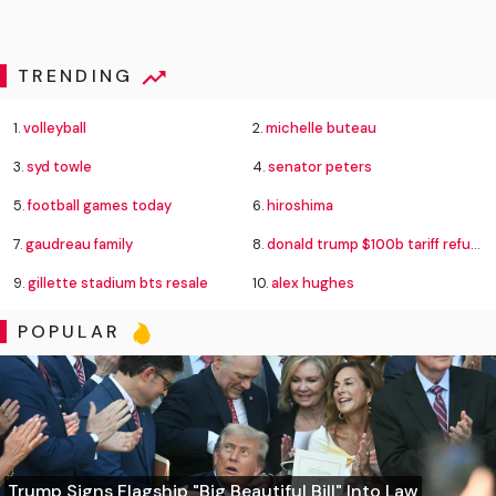
TRENDING
1.
volleyball
2.
michelle buteau
3.
syd towle
4.
senator peters
5.
football games today
6.
hiroshima
7.
gaudreau family
8.
donald trump $100b tariff refund
9.
gillette stadium bts resale
10.
alex hughes
POPULAR
Trump Signs Flagship "Big Beautiful Bill" Into Law