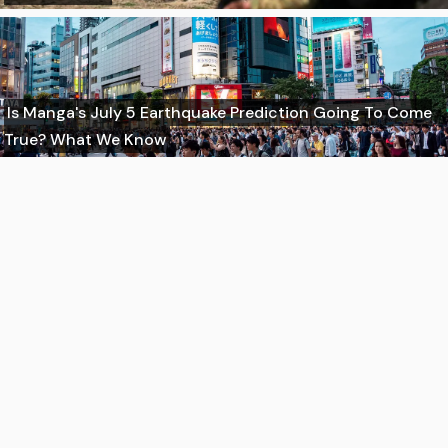
Is Manga's July 5 Earthquake Prediction Going To Come
True? What We Know