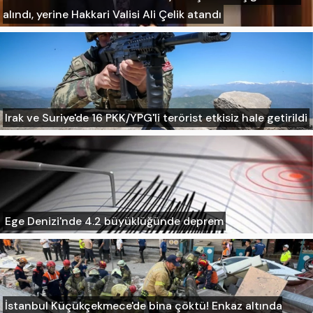
alındı, yerine Hakkari Valisi Ali Çelik atandı
Irak ve Suriye'de 16 PKK/YPG'li terörist etkisiz hale getirildi
Ege Denizi'nde 4.2 büyüklüğünde deprem
İstanbul Küçükçekmece'de bina çöktü! Enkaz altında