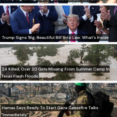
Trump Signs 'Big, Beautiful Bill' Into Law. What's Inside
24 Killed, Over 20 Girls Missing From Summer Camp In
Texas Flash Floods
Hamas Says Ready To Start Gaza Ceasefire Talks
"Immediately"