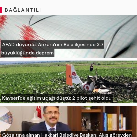
BAĞLANTILI
AFAD duyurdu: Ankara'nın Bala ilçesinde 3.7
büyüklüğünde deprem
Kayseri'de eğitim uçağı düştü: 2 pilot şehit oldu
Gözaltına alınan Hakkari Belediye Başkanı Akış görevden