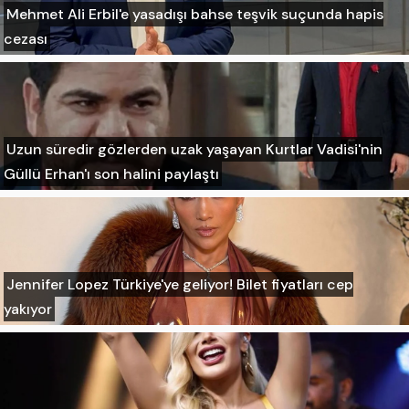
Mehmet Ali Erbil'e yasadışı bahse teşvik suçunda hapis
cezası
Uzun süredir gözlerden uzak yaşayan Kurtlar Vadisi'nin
Güllü Erhan'ı son halini paylaştı
Jennifer Lopez Türkiye'ye geliyor! Bilet fiyatları cep
yakıyor