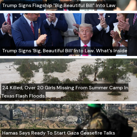
Trump Signs Flagship "Big Beautiful Bill" Into Law
Trump Signs 'Big, Beautiful Bill' Into Law. What's Inside
24 Killed, Over 20 Girls Missing From Summer Camp In
Texas Flash Floods
Hamas Says Ready To Start Gaza Ceasefire Talks