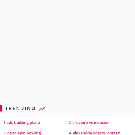
TRENDING
1.
eds building plano
2.
cruzeiro vs mirassol
3.
candlepin bowling
4.
alexandria ocasio-cortez