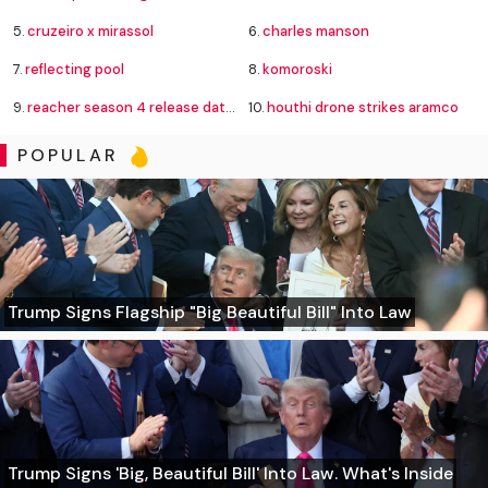
5.
cruzeiro x mirassol
6.
charles manson
7.
reflecting pool
8.
komoroski
9.
reacher season 4 release dates
10.
houthi drone strikes aramco
POPULAR
Trump Signs Flagship "Big Beautiful Bill" Into Law
Trump Signs 'Big, Beautiful Bill' Into Law. What's Inside