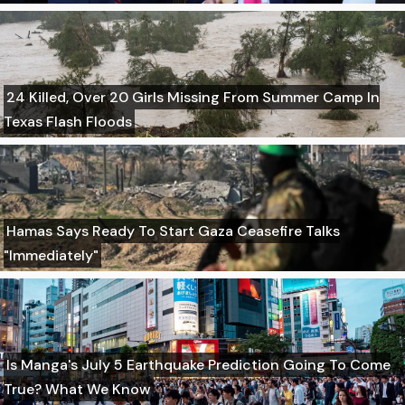
24 Killed, Over 20 Girls Missing From Summer Camp In
Texas Flash Floods
Hamas Says Ready To Start Gaza Ceasefire Talks
"Immediately"
Is Manga's July 5 Earthquake Prediction Going To Come
True? What We Know