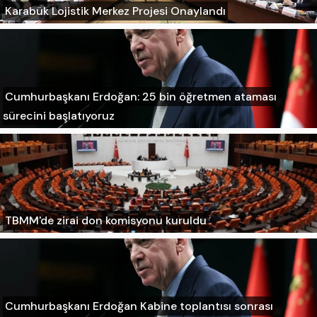
Karabük Lojistik Merkez Projesi Onaylandı
Cumhurbaşkanı Erdoğan: 25 bin öğretmen ataması
sürecini başlatıyoruz
TBMM'de zirai don komisyonu kuruldu
Cumhurbaşkanı Erdoğan Kabine toplantısı sonrası