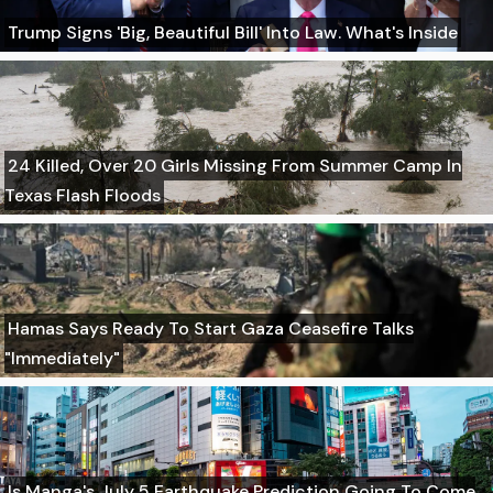
Trump Signs 'Big, Beautiful Bill' Into Law. What's Inside
24 Killed, Over 20 Girls Missing From Summer Camp In
Texas Flash Floods
Hamas Says Ready To Start Gaza Ceasefire Talks
"Immediately"
Is Manga's July 5 Earthquake Prediction Going To Come