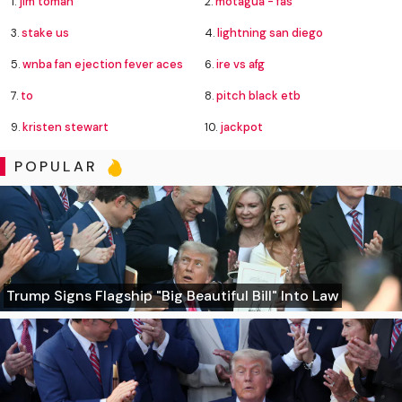
1.
jim toman
2.
motagua - fas
3.
stake us
4.
lightning san diego
5.
wnba fan ejection fever aces
6.
ire vs afg
7.
to
8.
pitch black etb
9.
kristen stewart
10.
jackpot
POPULAR
Trump Signs Flagship "Big Beautiful Bill" Into Law