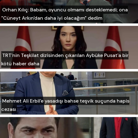
Orhan Kılıç: Babam, oyuncu olmamı desteklemedi; ona
"Cüneyt Arkın'dan daha iyi olacağım" dedim
TRT'nin Teşkilat dizisinden çıkarılan Aybüke Pusat'a bir
kötü haber daha
Mehmet Ali Erbil'e yasadışı bahse teşvik suçunda hapis
cezası