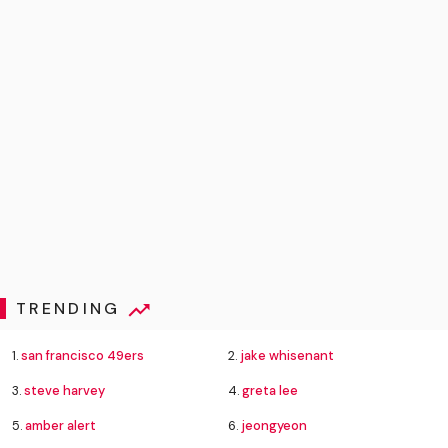
TRENDING
1.
san francisco 49ers
2.
jake whisenant
3.
steve harvey
4.
greta lee
5.
amber alert
6.
jeongyeon