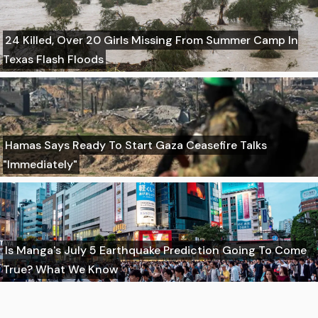
24 Killed, Over 20 Girls Missing From Summer Camp In
Texas Flash Floods
Hamas Says Ready To Start Gaza Ceasefire Talks
"Immediately"
Is Manga's July 5 Earthquake Prediction Going To Come
True? What We Know