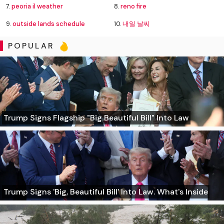
7.
peoria il weather
8.
reno fire
9.
outside lands schedule
10.
내일 날씨
POPULAR
Trump Signs Flagship "Big Beautiful Bill" Into Law
Trump Signs 'Big, Beautiful Bill' Into Law. What's Inside