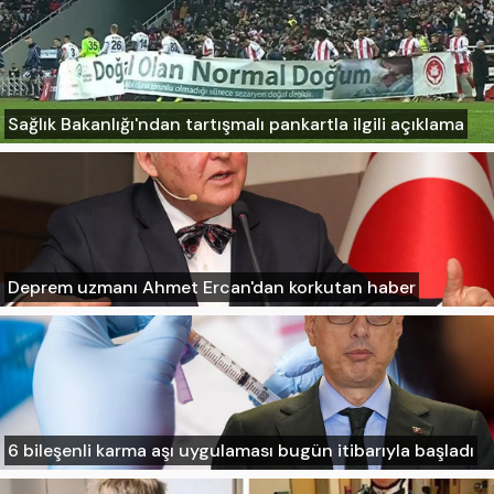
Sağlık Bakanlığı'ndan tartışmalı pankartla ilgili açıklama
Deprem uzmanı Ahmet Ercan'dan korkutan haber
6 bileşenli karma aşı uygulaması bugün itibarıyla başladı