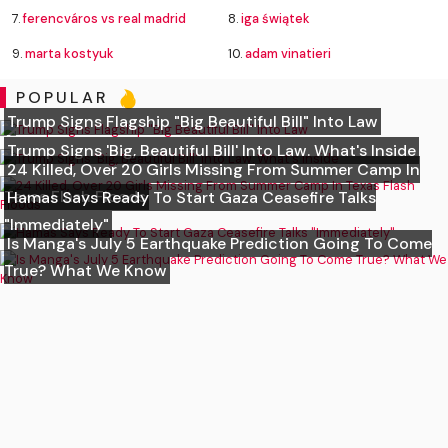
7.
ferencváros vs real madrid
8.
iga świątek
9.
marta kostyuk
10.
adam vinatieri
POPULAR
Trump Signs Flagship "Big Beautiful Bill" Into Law
Trump Signs 'Big, Beautiful Bill' Into Law. What's Inside
24 Killed, Over 20 Girls Missing From Summer Camp In
Texas Flash Floods
Hamas Says Ready To Start Gaza Ceasefire Talks
"Immediately"
Is Manga's July 5 Earthquake Prediction Going To Come
True? What We Know