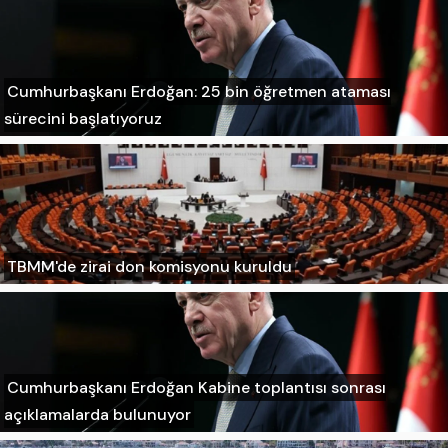
Cumhurbaşkanı Erdoğan: 25 bin öğretmen ataması
sürecini başlatıyoruz
TBMM'de zirai don komisyonu kuruldu
Cumhurbaşkanı Erdoğan Kabine toplantısı sonrası
açıklamalarda bulunuyor