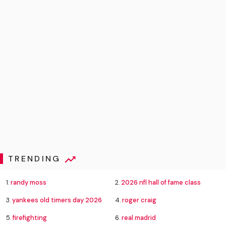
TRENDING
1.
randy moss
2.
2026 nfl hall of fame class
3.
yankees old timers day 2026
4.
roger craig
5.
firefighting
6.
real madrid