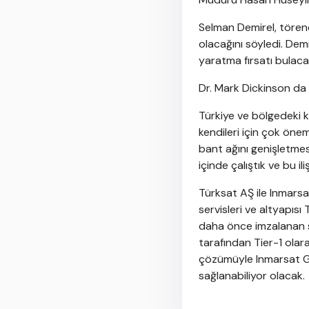
Selman Demirel, törend
olacağını söyledi. Dem
yaratma fırsatı bulacağ
Dr. Mark Dickinson da şi
Türkiye ve bölgedeki ku
kendileri için çok öne
bant ağını genişletmesi
içinde çalıştık ve bu i
Türksat AŞ ile Inmarsat
servisleri ve altyapıs
daha önce imzalanan str
tarafından Tier-1 olara
çözümüyle Inmarsat GX 
sağlanabiliyor olacak.