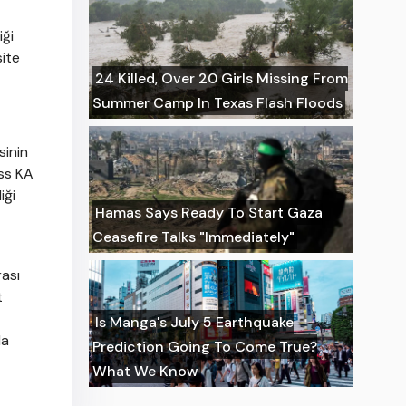
iği
site
24 Killed, Over 20 Girls Missing From
Summer Camp In Texas Flash Floods
sinin
ess KA
iği
Hamas Says Ready To Start Gaza
Ceasefire Talks "Immediately"
rası
t
Is Manga's July 5 Earthquake
la
Prediction Going To Come True?
What We Know