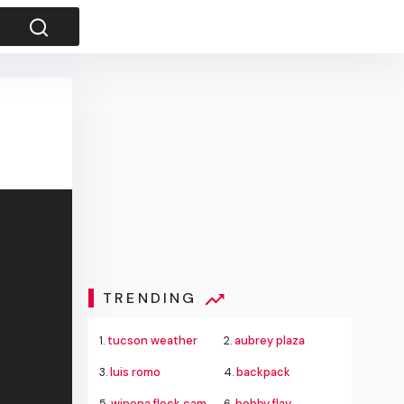
TRENDING
1.
tucson weather
2.
aubrey plaza
3.
luis romo
4.
backpack
5.
winona flock camera theft
6.
bobby flay