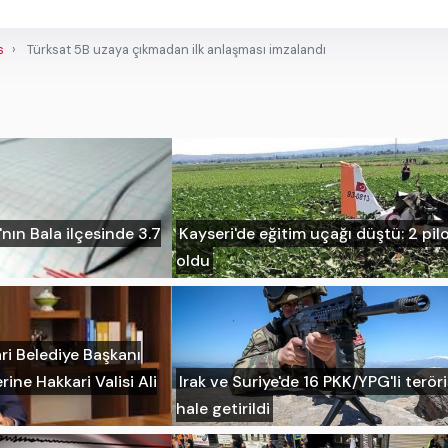
s
Türksat 5B uzaya çıkmadan ilk anlaşması imzalandı
ın Bala ilçesinde 3.7
Kayseri'de eğitim uçağı düştü: 2 pil
oldu
ri Belediye Başkanı
rine Hakkari Valisi Ali
Irak ve Suriye'de 16 PKK/YPG'li teröri
hale getirildi