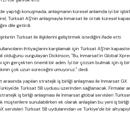
e yaptığı konuşmada, anlaşmanın küresel anlamda iyi bir işbirl
irel, Türksat AŞ’nin anlaşmayla Inmarsat ile ortak küresel kapa
ını dile getirdi.
rketin Türksat ile ilişkilerini geliştirmek istediğini ifade etti.
llanıcıların ihtiyaçlarını karşılamak için Türksat AŞ’nin kapasite
mli olduğunu vurgulayan Dickinson, "Bu, Inmarsat'ın Global Xpr
 için gerçekten önemli bir adım. İyi bir çözüm bulmak için iş birl
lişkinin çok uzun süreceğini umuyoruz." dedi.
 arasında yapılan stratejik iş birliği anlaşması ile Inmarsat GX
ı Türkiye'de Türksat 5B uydusu üzerinden sağlanacak. Firmalar a
atejik iş birliği anlaşması ile Inmarsat global servisleri Türksa
k müşterilere sunulabilirken ek olarak anlaşılan bu yeni iş birliği
servisleri Türksat 5B uydularından ve Türkiye’de bir altyapıy