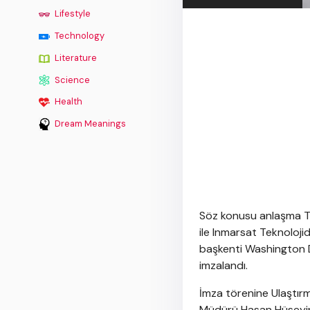
Lifestyle
Technology
Literature
Science
Health
Dream Meanings
Söz konusu anlaşma Tü
ile Inmarsat Teknoloj
başkenti Washington D
imzalandı.
İmza törenine Ulaştır
Müdürü Hasan Hüseyin E