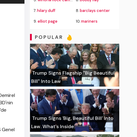
7.
hilary duff
8.
barclays center
9.
elliot page
10.
mariners
POPULAR
Trump Signs Flagship "Big Beautiful
Bill" Into Law
Demirel
BD'nin
’de
Trump Signs 'Big, Beautiful Bill' Into
Law. What's Inside
Ş Genel