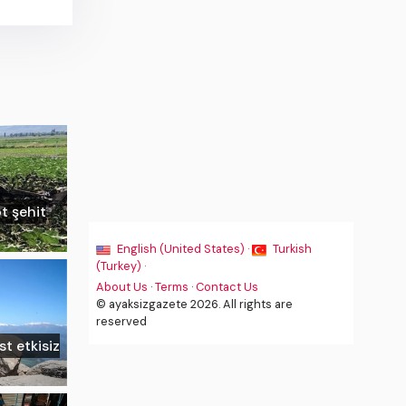
ot şehit
English (United States) ·
Turkish
(Turkey) ·
About Us
·
Terms
·
Contact Us
© ayaksizgazete 2026. All rights are
reserved
st etkisiz