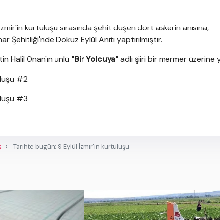
İzmir'in kurtuluşu sırasında şehit düşen dört askerin anısına,
ar Şehitliği'nde Dokuz Eylül Anıtı yaptırılmıştır.
in Halil Onan'ın ünlü
"Bir Yolcuya"
adlı şiiri bir mermer üzerine ya
s
Tarihte bugün: 9 Eylül İzmir'in kurtuluşu