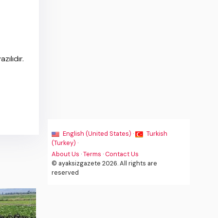
zılıdır.
English (United States) ·
Turkish
(Turkey) ·
About Us
·
Terms
·
Contact Us
© ayaksizgazete 2026. All rights are
reserved