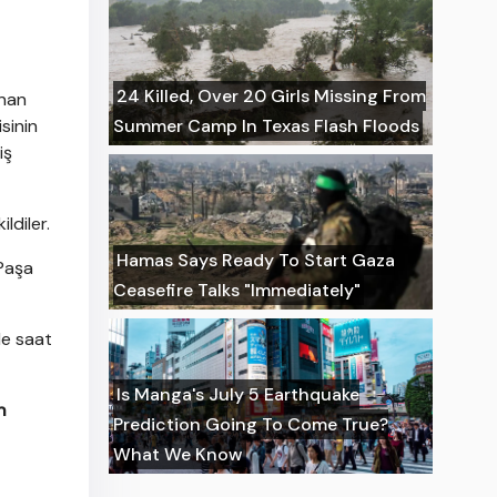
24 Killed, Over 20 Girls Missing From
unan
sinin
Summer Camp In Texas Flash Floods
iş
ildiler.
Hamas Says Ready To Start Gaza
 Paşa
Ceasefire Talks "Immediately"
le saat
Is Manga's July 5 Earthquake
n
Prediction Going To Come True?
What We Know