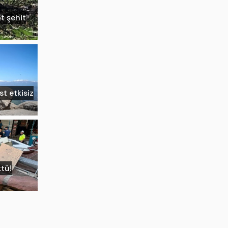
ot şehit
st etkisiz
tü!