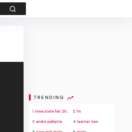
TRENDING
1.
iowa state fair 2026
2.
hs
3.
andre pallante
4.
learner tien
5.
new york mets
6.
mets