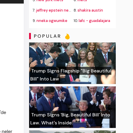
7.
jeffrey epstein new mexico lawsuit
8.
shakira austin
9.
nneka ogwumike
10.
lafc - guadalajara
POPULAR
Trump Signs Flagship "Big Beautiful
Bill" Into Law
'de
Trump Signs 'Big, Beautiful Bill' Into
Law. What's Inside
e neler