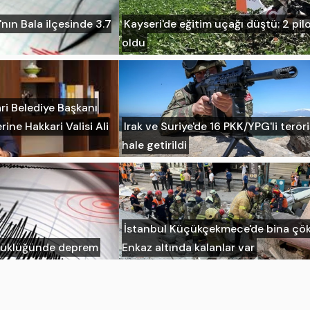
ın Bala ilçesinde 3.7
Kayseri'de eğitim uçağı düştü: 2 pil
oldu
ri Belediye Başkanı
rine Hakkari Valisi Ali
Irak ve Suriye'de 16 PKK/YPG'li teröri
hale getirildi
İstanbul Küçükçekmece'de bina çök
üyüklüğünde deprem
Enkaz altında kalanlar var