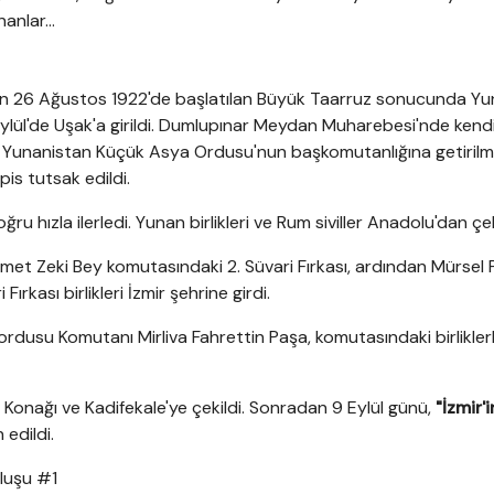
anlar...
an 26 Ağustos 1922'de başlatılan Büyük Taarruz sonucunda Y
Eylül'de Uşak'a girildi. Dumlupınar Meydan Muharebesi'nde kendi
Yunanistan Küçük Asya Ordusu'nun başkomutanlığına getirilm
is tutsak edildi.
doğru hızla ilerledi. Yunan birlikleri ve Rum siviller Anadolu'dan çek
met Zeki Bey komutasındaki 2. Süvari Fırkası, ardından Mürsel
Fırkası birlikleri İzmir şehrine girdi.
ordusu Komutanı Mirliva Fahrettin Paşa, komutasındaki birlikler
Konağı ve Kadifekale'ye çekildi. Sonradan 9 Eylül günü,
"İzmir'i
n edildi.