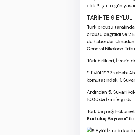
oldu? İşte o gün yaşan
TARİHTE 9 EYLÜL
Türk ordusu tarafınd
ordusu dağıtıldı ve 2 
de haberdar olmadan 
General Nikolaos Trikup
Türk birlikleri, İzmir'e 
9 Eylül 1922 sabahı Ah
komutasındaki 1. Süvari 
Ardından 5. Süvari Kol
10.00'da İzmir'e girdi.
Türk bayrağı Hükûmet 
Kurtuluş Bayramı"
ila