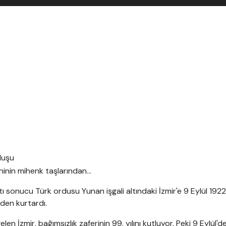
rihinin mihenk taşlarından...
 sonucu Türk ordusu Yunan işgali altındaki İzmir'e 9 Eylül 1922
den kurtardı.
elen İzmir, bağımsızlık zaferinin 99. yılını kutluyor. Peki 9 Eylül'd