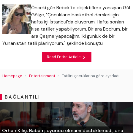
Önceki gün Bebek'te objektiflere yansıyan Gül
Gölge, "Çocukların basketbol dersleri için
hafta içi İstanbul'da oluyorum. Hafta sonları
kısa tatiller yapabiliyorum. Bir ara Bodrum, bir
ara Çeşme yapacağım. İki günlük de bir
Yunanistan tatili planlıyorum." şeklinde konuştu
Read Entire Article
Homepage
Entertainment
Tatilini çocuklarına göre ayarladı
BAĞLANTILI
Orhan Kılıç: Babam, oyuncu olmamı desteklemedi; ona