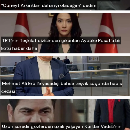
"Cüneyt Arkın'dan daha iyi olacağım" dedim
TRT'nin Teşkilat dizisinden çıkarılan Aybüke Pusat'a bir
kötü haber daha
Mehmet Ali Erbil'e yasadışı bahse teşvik suçunda hapis
cezası
Uzun süredir gözlerden uzak yaşayan Kurtlar Vadisi'nin