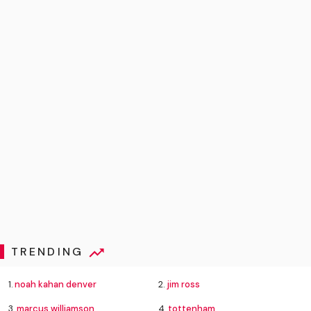
TRENDING
1.
noah kahan denver
2.
jim ross
3.
marcus williamson
4.
tottenham