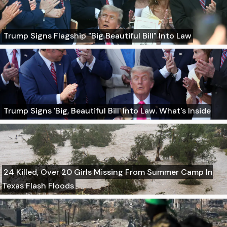
Trump Signs Flagship "Big Beautiful Bill" Into Law
Trump Signs 'Big, Beautiful Bill' Into Law. What's Inside
24 Killed, Over 20 Girls Missing From Summer Camp In
Texas Flash Floods