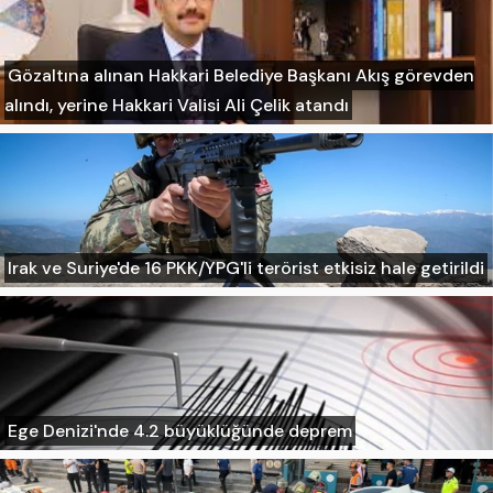
Gözaltına alınan Hakkari Belediye Başkanı Akış görevden
alındı, yerine Hakkari Valisi Ali Çelik atandı
Irak ve Suriye'de 16 PKK/YPG'li terörist etkisiz hale getirildi
Ege Denizi'nde 4.2 büyüklüğünde deprem