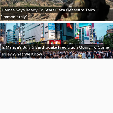
Hamas Says Ready To Start Gaza Ceasefire Talks
"Immediately"
Is Manga's July 5 Earthquake Prediction Going To Come
True? What We Know