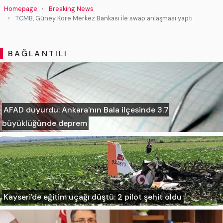
Homepage
Breaking News
TCMB, Güney Kore Merkez Bankası ile swap anlaşması yaptı
BAĞLANTILI
AFAD duyurdu: Ankara'nın Bala ilçesinde 3.7
büyüklüğünde deprem
Kayseri'de eğitim uçağı düştü: 2 pilot şehit oldu