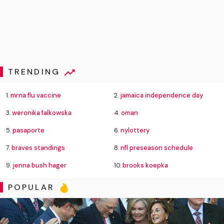
TRENDING
1.
mrna flu vaccine
2.
jamaica independence day
3.
weronika falkowska
4.
oman
5.
pasaporte
6.
nylottery
7.
braves standings
8.
nfl preseason schedule
9.
jenna bush hager
10.
brooks koepka
POPULAR