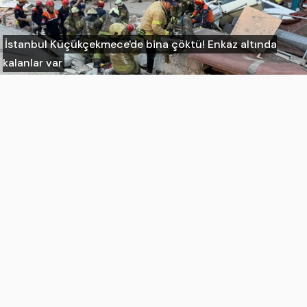
İstanbul Küçükçekmece'de bina çöktü! Enkaz altında
kalanlar var