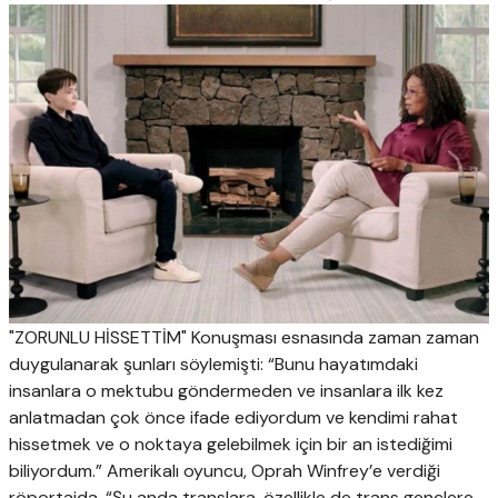
"ZORUNLU HİSSETTİM" Konuşması esnasında zaman zaman
duygulanarak şunları söylemişti: “Bunu hayatımdaki
insanlara o mektubu göndermeden ve insanlara ilk kez
anlatmadan çok önce ifade ediyordum ve kendimi rahat
hissetmek ve o noktaya gelebilmek için bir an istediğimi
biliyordum.” Amerikalı oyuncu, Oprah Winfrey’e verdiği
röportajda, “Şu anda translara, özellikle de trans gençlere