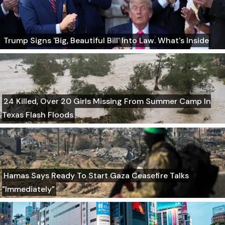
Trump Signs 'Big, Beautiful Bill' Into Law. What's Inside
24 Killed, Over 20 Girls Missing From Summer Camp In
Texas Flash Floods
Hamas Says Ready To Start Gaza Ceasefire Talks
"Immediately"