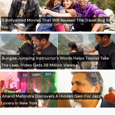
5 Bollywood Movies That Will Awaken The Travel Bug In
You
Bungee Jumping Instructor's Words Helps Tourist Take
The Leap, Video Gets 38 Million Views
Anand Mahindra Discovers A Hidden Gem For Jazz
Lovers In New York