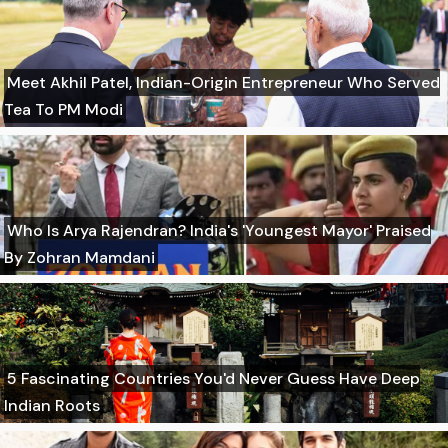
Meet Akhil Patel, Indian-Origin Entrepreneur Who Served
Tea To PM Modi
Who Is Arya Rajendran? India's 'Youngest Mayor' Praised
By Zohran Mamdani
5 Fascinating Countries You'd Never Guess Have Deep
Indian Roots