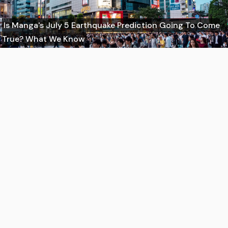
Is Manga's July 5 Earthquake Prediction Going To Come
True? What We Know