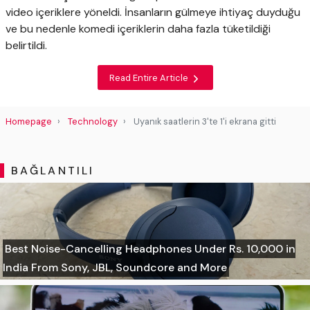
video içeriklere yöneldi. İnsanların gülmeye ihtiyaç duyduğu
ve bu nedenle komedi içeriklerin daha fazla tüketildiği
belirtildi.
Read Entire Article
Homepage
Technology
Uyanık saatlerin 3'te 1'i ekrana gitti
BAĞLANTILI
Best Noise-Cancelling Headphones Under Rs. 10,000 in
India From Sony, JBL, Soundcore and More