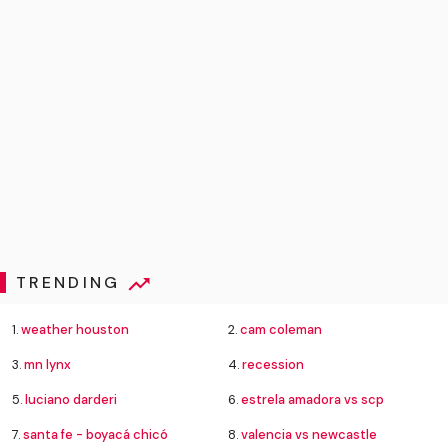
TRENDING
1.
weather houston
2.
cam coleman
3.
mn lynx
4.
recession
5.
luciano darderi
6.
estrela amadora vs scp
7.
santa fe - boyacá chicó
8.
valencia vs newcastle