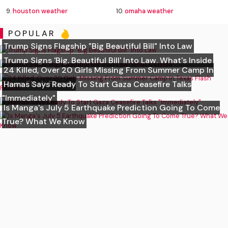
9.
houston weather
10.
omaha weather
POPULAR
Trump Signs Flagship "Big Beautiful Bill" Into Law
Trump Signs 'Big, Beautiful Bill' Into Law. What's Inside
24 Killed, Over 20 Girls Missing From Summer Camp In
Texas Flash Floods
Hamas Says Ready To Start Gaza Ceasefire Talks
"Immediately"
Is Manga's July 5 Earthquake Prediction Going To Come
True? What We Know