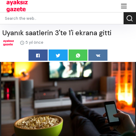
Uyanık saatlerin 3'te 1'i ekrana gitti
5 yıl önce