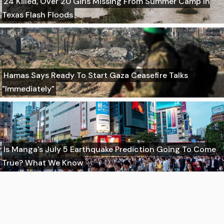
24 Killed, Over 20 Girls Missing From Summer Camp In
Texas Flash Floods
Hamas Says Ready To Start Gaza Ceasefire Talks
"Immediately"
Is Manga's July 5 Earthquake Prediction Going To Come
True? What We Know