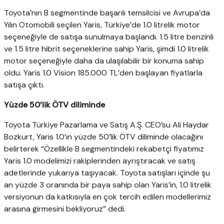
Toyota’nın B segmentinde başarılı temsilcisi ve Avrupa’da
Yılın Otomobili seçilen Yaris, Türkiye’de 1.0 litrelik motor
seçeneğiyle de satışa sunulmaya başlandı. 1.5 litre benzinli
ve 1.5 litre hibrit seçeneklerine sahip Yaris, şimdi 1.0 litrelik
motor seçeneğiyle daha da ulaşılabilir bir konuma sahip
oldu. Yaris 1.0 Vision 185.000 TL’den başlayan fiyatlarla
satışa çıktı.
Yüzde 50’lik ÖTV diliminde
Toyota Türkiye Pazarlama ve Satış A.Ş. CEO’su Ali Haydar
Bozkurt, Yaris 1.0’ın yüzde 50’lik ÖTV diliminde olacağını
belirterek “Özellikle B segmentindeki rekabetçi fiyatımız
Yaris 1.0 modelimizi rakiplerinden ayrıştıracak ve satış
adetlerinde yukarıya taşıyacak. Toyota satışları içinde şu
an yüzde 3 oranında bir paya sahip olan Yaris’in, 1.0 litrelik
versiyonun da katkısıyla en çok tercih edilen modellerimiz
arasına girmesini bekliyoruz” dedi.