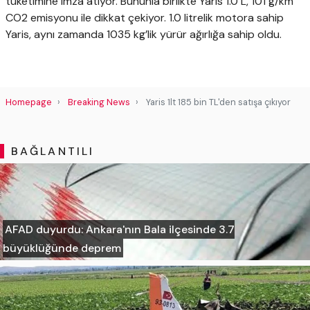
tüketimine imza atıyor. Bununla birlikte Yaris 1.0 L, 101 g/km
CO2 emisyonu ile dikkat çekiyor. 1.0 litrelik motora sahip
Yaris, aynı zamanda 1035 kg’lik yürür ağırlığa sahip oldu.
Homepage
Breaking News
Yaris 1lt 185 bin TL'den satışa çıkıyor
BAĞLANTILI
AFAD duyurdu: Ankara'nın Bala ilçesinde 3.7
büyüklüğünde deprem