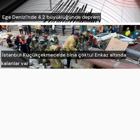
Ege Denizi'nde 4.2 büyüklüğünde deprem
İstanbul Küçükçekmece'de bina çöktü! Enkaz altında
kalanlar var