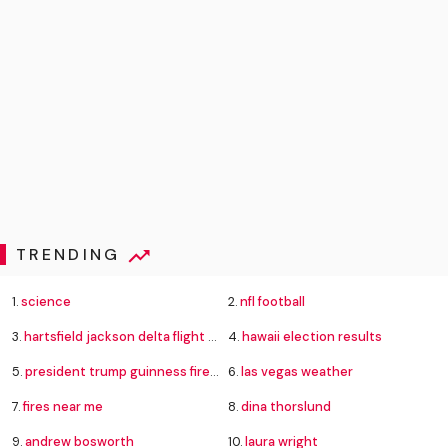
TRENDING
1.
science
2.
nfl football
3.
hartsfield jackson delta flight emergency
4.
hawaii election results
5.
president trump guinness fireworks record
6.
las vegas weather
7.
fires near me
8.
dina thorslund
9.
andrew bosworth
10.
laura wright