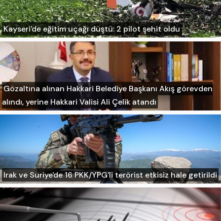
Kayseri'de eğitim uçağı düştü: 2 pilot şehit oldu
Gözaltına alınan Hakkari Belediye Başkanı Akış görevden
alındı, yerine Hakkari Valisi Ali Çelik atandı
Irak ve Suriye'de 16 PKK/YPG'li terörist etkisiz hale getirildi