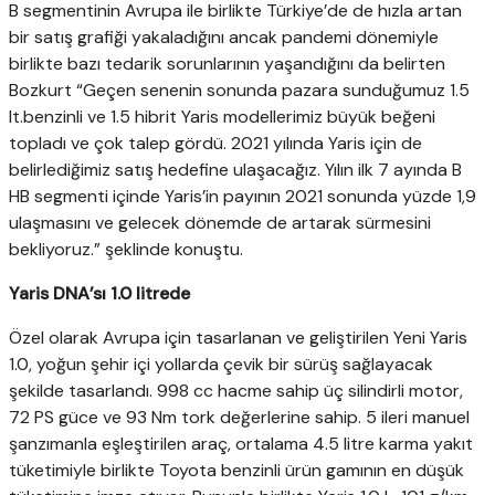
B segmentinin Avrupa ile birlikte Türkiye’de de hızla artan
bir satış grafiği yakaladığını ancak pandemi dönemiyle
birlikte bazı tedarik sorunlarının yaşandığını da belirten
Bozkurt “Geçen senenin sonunda pazara sunduğumuz 1.5
lt.benzinli ve 1.5 hibrit Yaris modellerimiz büyük beğeni
topladı ve çok talep gördü. 2021 yılında Yaris için de
belirlediğimiz satış hedefine ulaşacağız. Yılın ilk 7 ayında B
HB segmenti içinde Yaris’in payının 2021 sonunda yüzde 1,9
ulaşmasını ve gelecek dönemde de artarak sürmesini
bekliyoruz.” şeklinde konuştu.
Yaris DNA’sı 1.0 litrede
Özel olarak Avrupa için tasarlanan ve geliştirilen Yeni Yaris
1.0, yoğun şehir içi yollarda çevik bir sürüş sağlayacak
şekilde tasarlandı. 998 cc hacme sahip üç silindirli motor,
72 PS güce ve 93 Nm tork değerlerine sahip. 5 ileri manuel
şanzımanla eşleştirilen araç, ortalama 4.5 litre karma yakıt
tüketimiyle birlikte Toyota benzinli ürün gamının en düşük