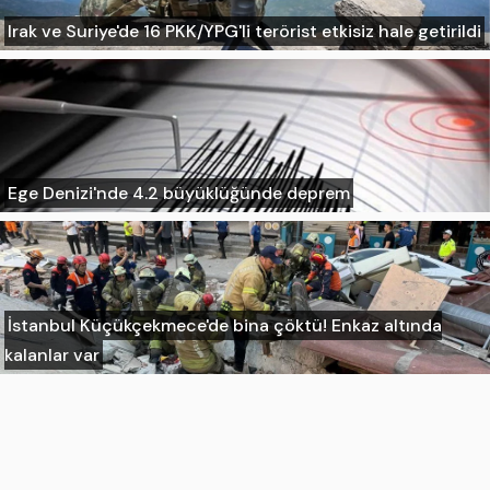
Irak ve Suriye'de 16 PKK/YPG'li terörist etkisiz hale getirildi
Ege Denizi'nde 4.2 büyüklüğünde deprem
İstanbul Küçükçekmece'de bina çöktü! Enkaz altında
kalanlar var