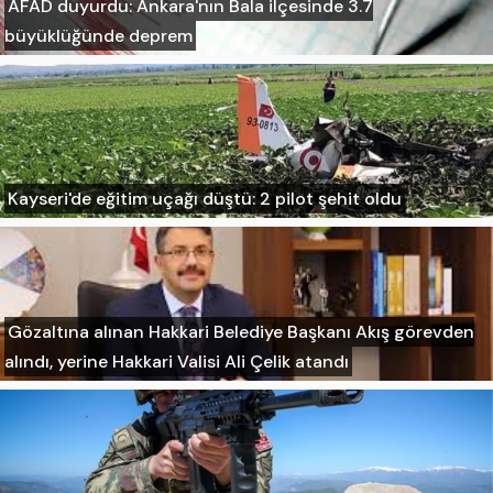
AFAD duyurdu: Ankara'nın Bala ilçesinde 3.7
büyüklüğünde deprem
Kayseri'de eğitim uçağı düştü: 2 pilot şehit oldu
Gözaltına alınan Hakkari Belediye Başkanı Akış görevden
alındı, yerine Hakkari Valisi Ali Çelik atandı