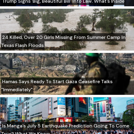
Trump Signs 'Big, Beautiful Bill' Into Law. What's Inside
24 Killed, Over 20 Girls Missing From Summer Camp In
Texas Flash Floods
Hamas Says Ready To Start Gaza Ceasefire Talks
"Immediately"
Is Manga's July 5 Earthquake Prediction Going To Come
True? What We Know