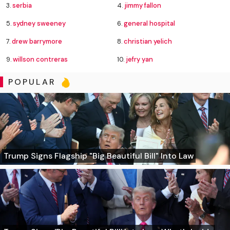
3.
serbia
4.
jimmy fallon
5.
sydney sweeney
6.
general hospital
7.
drew barrymore
8.
christian yelich
9.
willson contreras
10.
jefry yan
POPULAR
Trump Signs Flagship "Big Beautiful Bill" Into Law