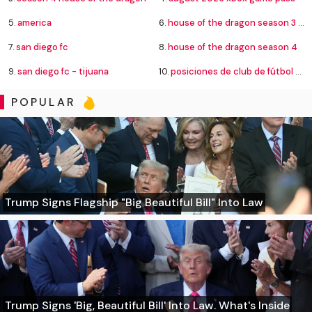
5.
america
6.
house of the dragon season 3 episode 8
7.
san diego fc
8.
house of the dragon season 4
9.
san diego fc - tijuana
10.
posiciones de club de fútbol cruz azul contra new york city football club
POPULAR
Trump Signs Flagship "Big Beautiful Bill" Into Law
Trump Signs 'Big, Beautiful Bill' Into Law. What's Inside