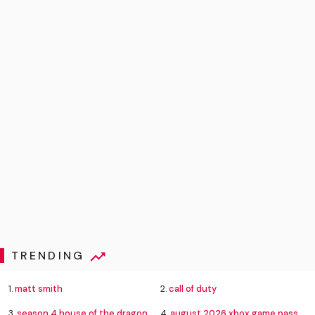
TRENDING
1.
matt smith
2.
call of duty
3.
season 4 house of the dragon
4.
august 2026 xbox game pass