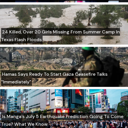
24 Killed, Over 20 Girls Missing From Summer Camp In
Texas Flash Floods
Hamas Says Ready To Start Gaza Ceasefire Talks
"Immediately"
Is Manga's July 5 Earthquake Prediction Going To Come
True? What We Know