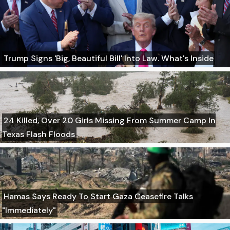
Trump Signs 'Big, Beautiful Bill' Into Law. What's Inside
24 Killed, Over 20 Girls Missing From Summer Camp In
Texas Flash Floods
Hamas Says Ready To Start Gaza Ceasefire Talks
"Immediately"