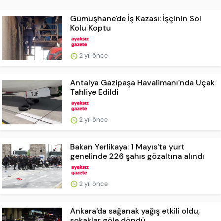
Gümüşhane'de İş Kazası: İşçinin Sol
Kolu Koptu
2 yıl önce
Antalya Gazipaşa Havalimanı'nda Uçak
Tahliye Edildi
2 yıl önce
Bakan Yerlikaya: 1 Mayıs'ta yurt
genelinde 226 şahıs gözaltına alındı
2 yıl önce
Ankara'da sağanak yağış etkili oldu,
sokaklar göle döndü