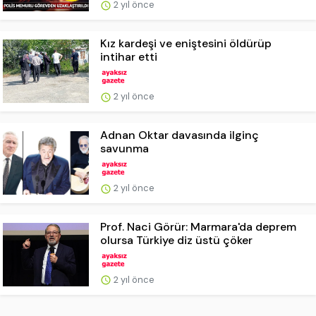
2 yıl önce
Kız kardeşi ve eniştesini öldürüp
intihar etti
2 yıl önce
Adnan Oktar davasında ilginç
savunma
2 yıl önce
Prof. Naci Görür: Marmara'da deprem
olursa Türkiye diz üstü çöker
2 yıl önce