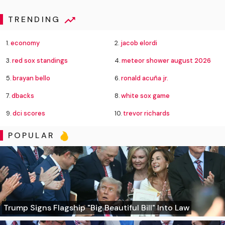
TRENDING
1.
economy
2.
jacob elordi
3.
red sox standings
4.
meteor shower august 2026
5.
brayan bello
6.
ronald acuña jr.
7.
dbacks
8.
white sox game
9.
dci scores
10.
trevor richards
POPULAR
Trump Signs Flagship "Big Beautiful Bill" Into Law