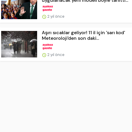
uygulanacak yeni modeli böyle tanıttı...
2 yıl önce
Aşırı sıcaklar geliyor! 11 il için 'sarı kod'
Meteoroloji'den son daki...
2 yıl önce