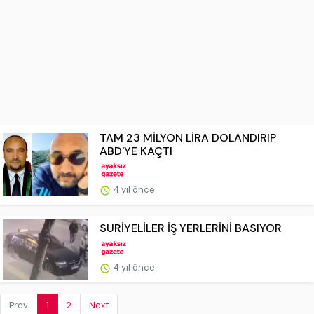
TAM 23 MİLYON LİRA DOLANDIRIP
ABD'YE KAÇTI
4 yıl önce
SURİYELİLER İŞ YERLERİNİ BASIYOR
4 yıl önce
Prev.
1
2
Next