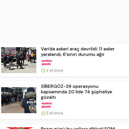
Van'da askeri araç devrildi: 11 asker
yaralandı, 6'sının durumu ağır
2 yıl önce
SİBERGÖZ-39 operasyonu
kapsamında 20 ilde 74 şüpheliye
gözaltı
2 yıl önce
Pazar günü bu yollara dikkat! EGM