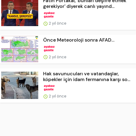
Fatih Portakal, 'bunları deşifre etmek
gerekiyor' diyerek canlı yayınd...
2 yıl önce
Önce Meteoroloji sonra AFAD…
2 yıl önce
Hak savunucuları ve vatandaşlar,
köpekler için idam fermanına karşı so...
2 yıl önce