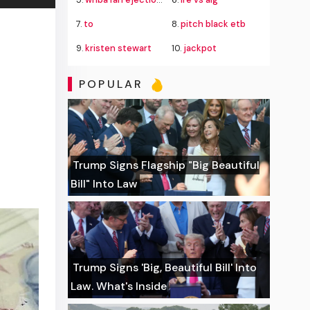
7.
to
8.
pitch black etb
9.
kristen stewart
10.
jackpot
POPULAR
Trump Signs Flagship "Big Beautiful
Bill" Into Law
Trump Signs 'Big, Beautiful Bill' Into
Law. What's Inside