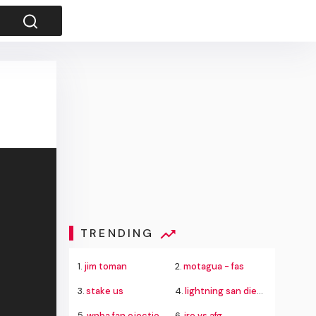
TRENDING
1.
jim toman
2.
motagua - fas
3.
stake us
4.
lightning san diego
5.
wnba fan ejection fever aces
6.
ire vs afg