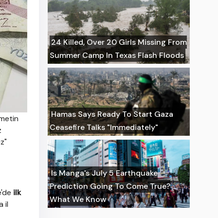
24 Killed, Over 20 Girls Missing From
Summer Camp In Texas Flash Floods
Hamas Says Ready To Start Gaza
metin
Ceasefire Talks "Immediately"
z
z"
Is Manga's July 5 Earthquake
Prediction Going To Come True?
e'de
ilk
What We Know
 il