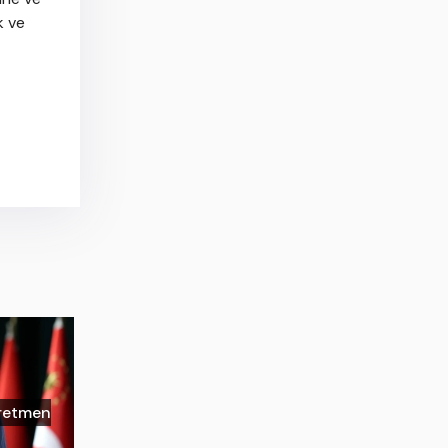
k ve
ğretmen