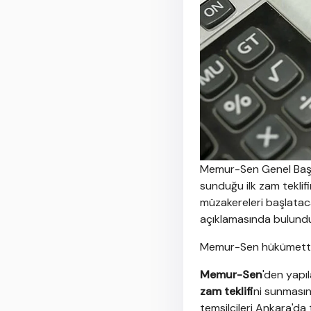
Memur-Sen Genel Başk
sunduğu ilk zam teklifi
müzakereleri başlataca
açıklamasında bulund
Memur-Sen hükümetten 
Memur-Sen
'den yapı
zam teklifi
ni sunmasın
temsilcileri Ankara'da 