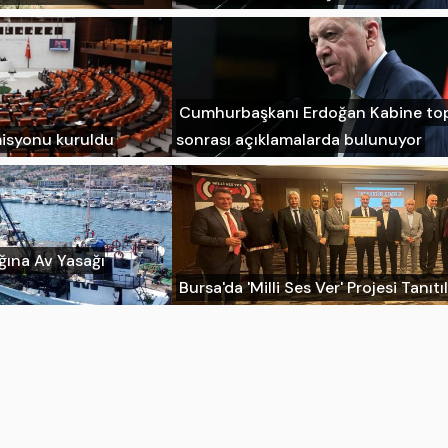
Cumhurbaşkanı Erdoğan Kabine top
misyonu kuruldu
sonrası açıklamalarda bulunuyor
ığına Av Yasağı
Bursa'da 'Milli Ses Ver' Projesi Tanıtı