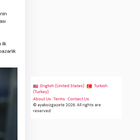
inin
ası
ilk
pazarlık
English (United States) ·
Turkish
(Turkey) ·
About Us
·
Terms
·
Contact Us
© ayaksizgazete 2026. All rights are
reserved