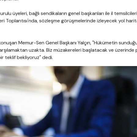
u üyeleri, bağlı sendikaların genel başkanları ile il temsilciler
cileri Toplantısı'nda, sözleşme görüşmelerinde izleyecek yol harit
a konuşan Memur-Sen Genel Başkanı Yalçın, "Hükümetin sunduğu 
i karşılamaktan uzakta. Biz müzakereleri başlatacak ve üzerinde 
r teklif bekliyoruz" dedi.