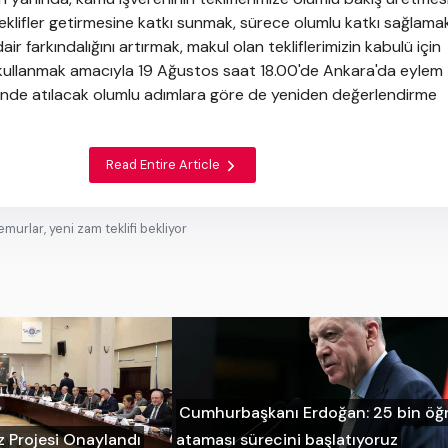
eklifler getirmesine katkı sunmak, sürece olumlu katkı sağlama
 farkındalığını artırmak, makul olan tekliflerimizin kabulü için
kullanmak amacıyla 19 Ağustos saat 18.00'de Ankara'da eylem
isinde atılacak olumlu adımlara göre de yeniden değerlendirme
Read Entire Article
murlar, yeni zam teklifi bekliyor
Cumhurbaşkanı Erdoğan: 25 bin ö
z Projesi Onaylandı
ataması sürecini başlatıyoruz