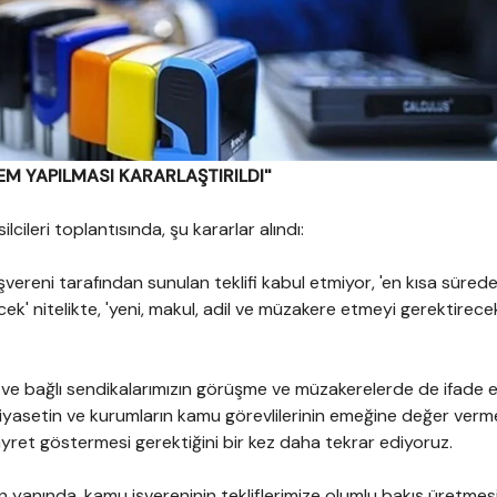
M YAPILMASI KARARLAŞTIRILDI''
cileri toplantısında, şu kararlar alındı:
vereni tarafından sunulan teklifi kabul etmiyor, 'en kısa sürede
ek' nitelikte, 'yeni, makul, adil ve müzakere etmeyi gerektirecek'
 bağlı sendikalarımızın görüşme ve müzakerelerde de ifade et
siyasetin ve kurumların kamu görevlilerinin emeğine değer verm
yret göstermesi gerektiğini bir kez daha tekrar ediyoruz.
ın yanında, kamu işvereninin tekliflerimize olumlu bakış üretmes