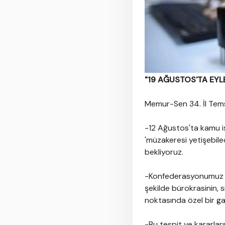
"19 AĞUSTOS'TA EYLE
Memur-Sen 34. İl Temsil
-12 Ağustos'ta kamu iş
'müzakeresi yetişebilec
bekliyoruz.
-Konfederasyonumuz ve
şekilde bürokrasinin, 
noktasında özel bir ga
-Bu tespit ve kararlar