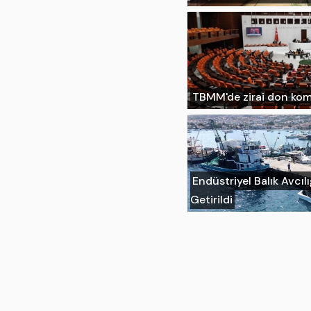
TBMM'de zirai don ko
Endüstriyel Balık Avcıl
Getirildi