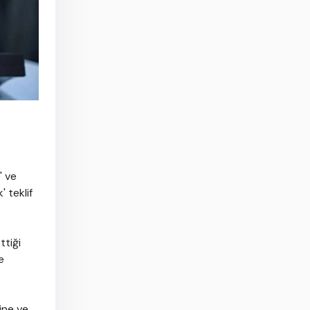
' ve
 teklif
tiği
e
ine ve