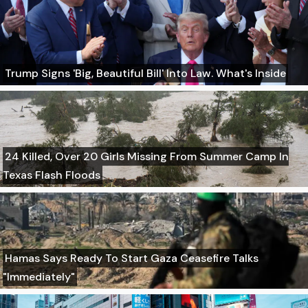
Trump Signs 'Big, Beautiful Bill' Into Law. What's Inside
24 Killed, Over 20 Girls Missing From Summer Camp In
Texas Flash Floods
Hamas Says Ready To Start Gaza Ceasefire Talks
"Immediately"