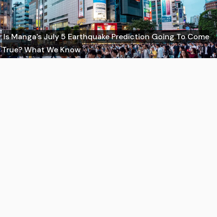
Is Manga's July 5 Earthquake Prediction Going To Come
True? What We Know