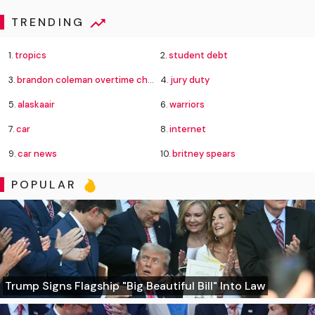
TRENDING
1.
tropics
2.
student debt
3.
brandon coleman overtime charges
4.
jury duty
5.
alaskaair
6.
warriors
7.
car
8.
internet
9.
car news
10.
britney spears
POPULAR
Trump Signs Flagship "Big Beautiful Bill" Into Law